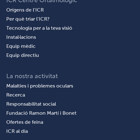
ICR Centre Oftalmològic
Orígens de l’ICR
Per què triar l’ICR?
Tecnologia per a la teva visió
Instal·lacions
Equip mèdic
Equip directiu
La nostra activitat
Malalties i problemes oculars
Recerca
Responsabilitat social
Fundació Ramon Martí i Bonet
Ofertes de feina
ICR al dia