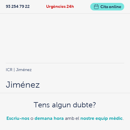
93 254 79 22
Urgències 24h
Cita online
ICR
| Jiménez
Jiménez
Tens algun dubte?
Escriu-nos
o
demana hora
amb el
nostre equip mèdic
.