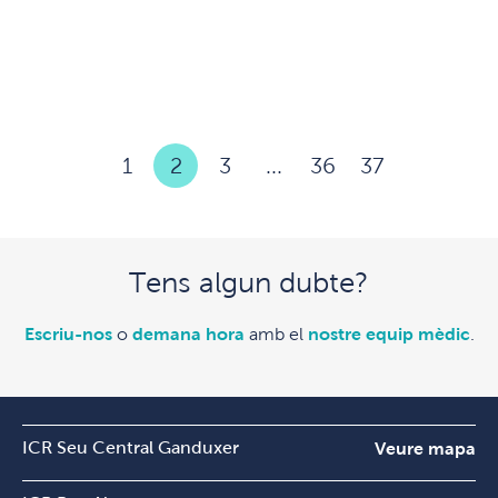
1
2
3
...
36
37
Tens algun dubte?
Escriu-nos
o
demana hora
amb el
nostre equip mèdic
.
ICR Seu Central Ganduxer
Veure mapa