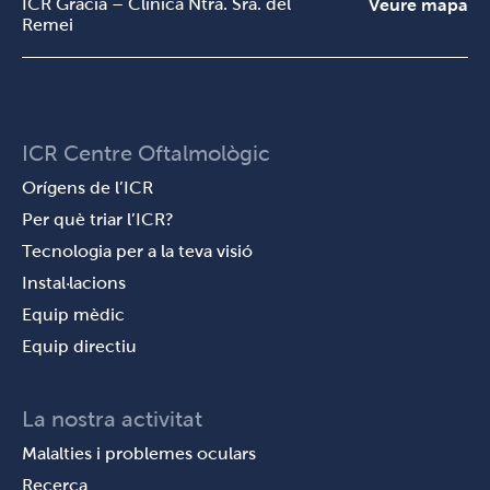
ICR Gràcia – Clínica Ntra. Sra. del
Veure mapa
Remei
ICR Centre Oftalmològic
Orígens de l’ICR
Per què triar l’ICR?
Tecnologia per a la teva visió
Instal·lacions
Equip mèdic
Equip directiu
La nostra activitat
Malalties i problemes oculars
Recerca