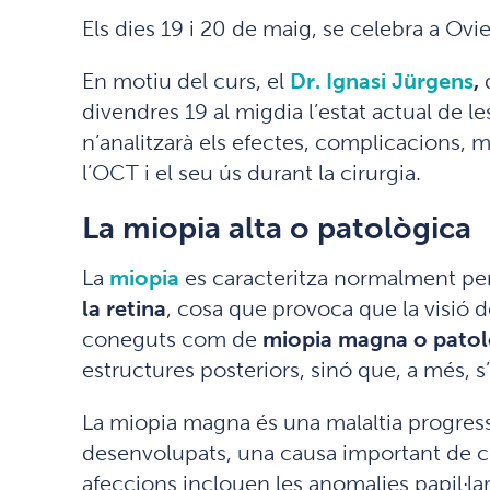
Els dies 19 i 20 de maig, se celebra a Ovi
En motiu del curs, el
Dr. Ignasi Jürgens
,
d
divendres 19 al migdia l’estat actual de le
n’analitzarà els efectes, complicacions, 
l’OCT i el seu ús durant la cirurgia.
La miopia alta o patològica
La
miopia
es caracteritza normalment per
la retina
, cosa que provoca que la visió d
coneguts com de
miopia magna o patol
estructures posteriors, sinó que, a més, s’
La miopia magna és una malaltia progressi
desenvolupats, una causa important de ce
afeccions inclouen les anomalies papil·lar