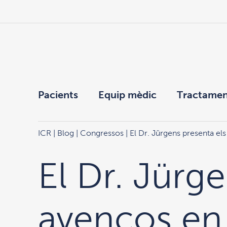
Pacients
Equip mèdic
Tractamen
ICR
|
Blog
|
Congressos
| El Dr. Jürgens presenta el
El Dr. Jürge
avenços en 