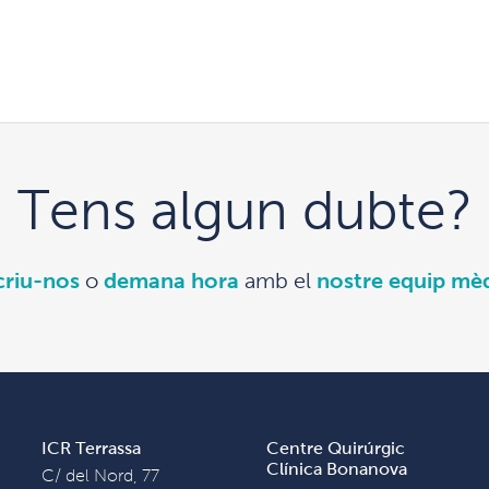
Tens algun dubte?
criu-nos
o
demana hora
amb el
nostre equip mè
ICR Terrassa
Centre Quirúrgic
Clínica Bonanova
C/ del Nord, 77