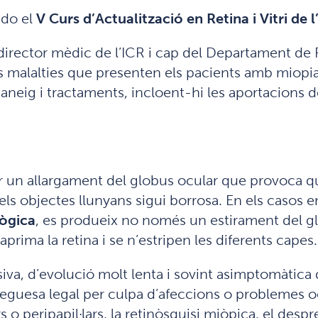
edo el
V Curs d’Actualització en Retina i Vitri de 
irector mèdic de l’ICR i cap del Departament de Ret
s malalties que presenten els pacients amb miopia al
maneig i tractaments, incloent-hi les aportacions
 un allargament del globus ocular que provoca q
els objectes llunyans sigui borrosa. En els casos en
ògica
, es produeix no només un estirament del gl
aprima la retina i se n’estripen les diferents capes.
va, d’evolució molt lenta i sovint asimptomàtica q
guesa legal per culpa d’afeccions o problemes oc
s o peripapil·lars, la retinòsquisi miòpica, el desp