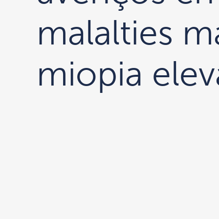
malalties m
miopia ele