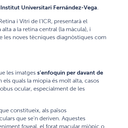
l’Institut Universitari Fernández-Vega
.
ina i Vitri de l’ICR, presentarà el
ta a la retina central (la màcula), i
 de les noves tècniques diagnòstiques com
ue les imatges
s’enfoquin per davant de
 els quals la miopia és molt alta, casos
obus ocular, especialment de les
ue constitueix, als països
ulars que se’n deriven. Aquestes
reniment foveal, el forat macular miòpic o