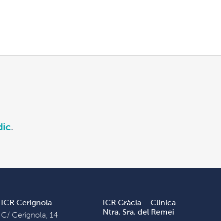
dic
.
ICR Cerignola
ICR Gràcia – Clínica
Ntra. Sra. del Remei
C/ Cerignola, 14