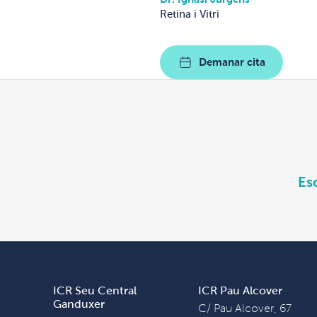
Retina i Vitri
Demanar cita
Es
ICR Seu Central
ICR Pau Alcover
Ganduxer
C/ Pau Alcover, 67