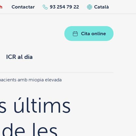
h
Contactar
93 254 79 22
Català
Cita online
ICR al dia
 pacients amb miopia elevada
s últims
de les