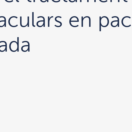
aculars en pa
vada