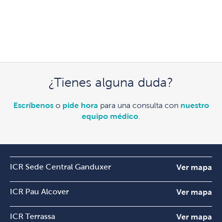
¿Tienes alguna duda?
Escríbenos
o
pide hora
para una consulta con
nuestro
equipo médico
.
ICR Sede Central Ganduxer
Ver mapa
ICR Pau Alcover
Ver mapa
ICR Terrassa
Ver mapa