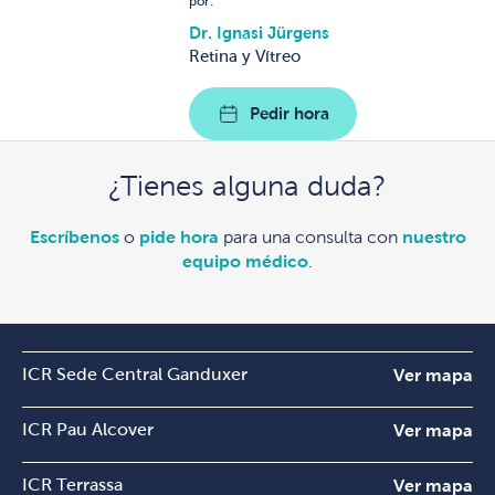
por:
Dr. Ignasi Jürgens
Retina y Vítreo
Pedir hora
¿Tienes alguna duda?
Escríbenos
o
pide hora
para una consulta con
nuestro
equipo médico
.
ICR Sede Central Ganduxer
Ver mapa
ICR Pau Alcover
Ver mapa
ICR Terrassa
Ver mapa