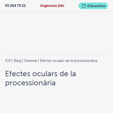
93 254 79 22
Urgències 24h
Cita online
ICR
|
Blog
|
General
| Efectes oculars de la processionària
Efectes oculars de la
processionària