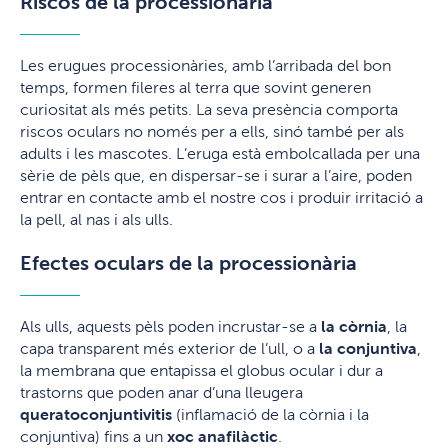
Riscos de la processionària
Les erugues processionàries, amb l’arribada del bon
temps, formen fileres al terra que sovint generen
curiositat als més petits. La seva presència comporta
riscos oculars no només per a ells, sinó també per als
adults i les mascotes. L’eruga està embolcallada per una
sèrie de pèls que, en dispersar-se i surar a l’aire, poden
entrar en contacte amb el nostre cos i produir irritació a
la pell, al nas i als ulls.
Efectes oculars de la processionària
Als ulls, aquests pèls poden incrustar-se a
la còrnia
, la
capa transparent més exterior de l’ull, o a
la conjuntiva
,
la membrana que entapissa el globus ocular i dur a
trastorns que poden anar d’una lleugera
queratoconjuntivitis
(inflamació de la còrnia i la
conjuntiva) fins a un
xoc anafilàctic
.