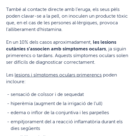
També al contacte directe amb l’eruga, els seus pèls
poden clavar-se a la pell, on inoculen un producte tòxic
que, en el cas de les persones al·lèrgiques, provoca
l’alliberament d’histamina.
En un 10% dels casos aproximadament,
les lesions
cutànies s’associen amb símptomes oculars
, ja siguin
primerencs o tardans. Aquests símptomes oculars solen
ser difícils de diagnosticar correctament.
Les
lesions i símptomes oculars primerencs
poden
incloure:
sensació de coïssor i de sequedat
hiperèmia (augment de la irrigació de l’ull)
edema o inflor de la conjuntiva i les parpelles
empitjorament del a reacció inflamatòria durant els
dies següents