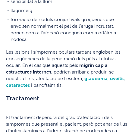
sensibilitat a la llum
llagrimeig
formació de nòduls conjuntivals groguencs que
envolten normalment el pèl de l’eruga incrustat, i
donen nom a l’afecció coneguda com a oftàlmia
nodosa.
Les
lesions i símptomes oculars tardans
engloben les
conseqüències de la penetració dels pèls al globus
ocular. En el cas que aquests pèls
migrin cap a
estructures internes
, podrien arribar a produir-se
nòduls a l’iris, afectació de l’esclera,
glaucoma
,
uveïtis
,
cataractes
i panoftalmitis.
Tractament
El tractament dependrà del grau d’afectació i dels
símptomes que presenti el pacient, però pot anar de l’ús
d’antihistamínics a l’administració de corticoides i a