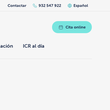
h
Contactar
932 547 922
Español
Cita online
ación
ICR al día