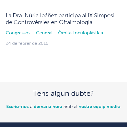
La Dra. Núria Ibáñez participa al IX Simposi
de Controvèrsies en Oftalmologia
Congressos
General
Òrbita i oculoplàstica
24 de febrer de 2016
Tens algun dubte?
Escriu-nos
o
demana hora
amb el
nostre equip mèdic
.