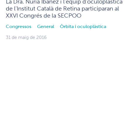
La Dra. Núria Ibáñez i l’equip d’oculoplàstica
de l’Institut Català de Retina participaran al
XXVI Congrés de la SECPOO
Congressos
General
Òrbita i oculoplàstica
31 de maig de 2016