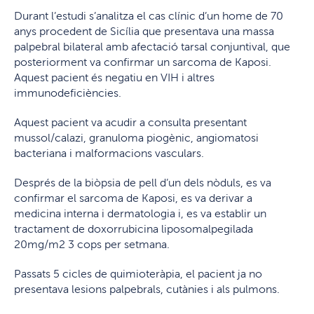
Durant l’estudi s’analitza el cas clínic d’un home de 70
anys procedent de Sicília que presentava una massa
palpebral bilateral amb afectació tarsal conjuntival, que
posteriorment va confirmar un sarcoma de Kaposi.
Aquest pacient és negatiu en VIH i altres
immunodeficiències.
Aquest pacient va acudir a consulta presentant
mussol/calazi, granuloma piogènic, angiomatosi
bacteriana i malformacions vasculars.
Després de la biòpsia de pell d’un dels nòduls, es va
confirmar el sarcoma de Kaposi, es va derivar a
medicina interna i dermatologia i, es va establir un
tractament de doxorrubicina liposomalpegilada
20mg/m2 3 cops per setmana.
Passats 5 cicles de quimioteràpia, el pacient ja no
presentava lesions palpebrals, cutànies i als pulmons.