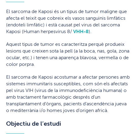
El sarcoma de Kaposi és un tipus de tumor maligne que
afecta el teixit que cobreix els vasos sanguinis limfàtics
(endoteli limfàtic) i està causat pel virus del sarcoma
Kaposi (Human herpesvirus 8/
VHH-8
).
Aquest tipus de tumor es caracteritza perquè produeix
lesions que creixen sota la pell (a la boca, nas, gola, zona
ocular, etc.) i tenen una aparença blavosa, vermella o de
color porpra.
El sarcoma de Kaposi acostumar a afectar persones amb
sistemes immunitaris susceptibles, com són els afectats
pel virus VIH (virus de la immunodeficiència humana) o
amb tractament farmacològic després d’un
transplantament d’òrgans, pacients d’ascendència jueva
o mediterrània i/o homes joves d’origen africà.
Objectiu de l’estudi