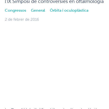
l’IX Simposi de controvèrsies en oftalmologia
Congressos
General
Òrbita i oculoplàstica
2 de febrer de 2016