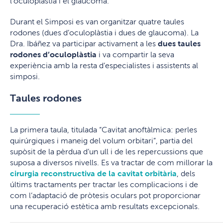
l’oculoplàstia i el glaucoma.
Durant el Simposi es van organitzar quatre taules
rodones (dues d’oculoplàstia i dues de glaucoma). La
Dra. Ibáñez va participar activament a les
dues taules
rodones d’oculoplàstia
i va compartir la seva
experiència amb la resta d’especialistes i assistents al
simposi.
Taules rodones
La primera taula, titulada “Cavitat anoftàlmica: perles
quirúrgiques i maneig del volum orbitari”, partia del
supòsit de la pèrdua d’un ull i de les repercussions que
suposa a diversos nivells. Es va tractar de com millorar la
cirurgia reconstructiva de la cavitat orbitària
, dels
últims tractaments per tractar les complicacions i de
com l’adaptació de pròtesis oculars pot proporcionar
una recuperació estètica amb resultats excepcionals.