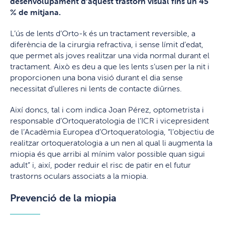
desenvolupament d’aquest trastorn visual fins un 45
% de mitjana.
L’ús de lents d’Orto-k és un tractament reversible, a
diferència de la cirurgia refractiva, i sense límit d’edat,
que permet als joves realitzar una vida normal durant el
tractament. Això es deu a que les lents s’usen per la nit i
proporcionen una bona visió durant el dia sense
necessitat d’ulleres ni lents de contacte diürnes.
Així doncs, tal i com indica Joan Pérez, optometrista i
responsable d’Ortoqueratologia de l’ICR i vicepresident
de l’Acadèmia Europea d’Ortoqueratologia, “l’objectiu de
realitzar ortoqueratologia a un nen al qual li augmenta la
miopia és que arribi al mínim valor possible quan sigui
adult” i, així, poder reduir el risc de patir en el futur
trastorns oculars associats a la miopia.
Prevenció de la miopia