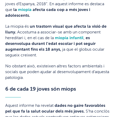
joves d’Espanya, 2018”. En aquest informe es destaca
que
la
miopia
afecta cada cop a més joves i
adolescents.
La miopia és
un trastorn visual que afecta la visió de
lluny.
Acostuma a associar-se amb un component
hereditari i, en el cas de la
miopia infantil
,
es
desenvolupa durant l’edat escolar i pot seguir
augmentant fins els 18 anys,
ja que el globus ocular
segueix creixent.
No obstant això, existeixen altres factors ambientals i
socials que poden ajudar al desenvolupament d’aquesta
patologia.
6 de cada 19 joves són miops
Aquest informe ha revelat
dades no gaire favorables
pel que fa la salut ocular dels més joves.
S’ha conclòs
que les dades actuals contradiuen antigues estimacions