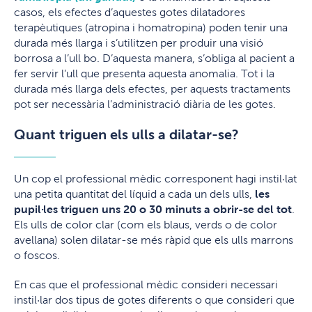
casos, els efectes d’aquestes gotes dilatadores
terapèutiques (atropina i homatropina) poden tenir una
durada més llarga i s’utilitzen per produir una visió
borrosa a l’ull bo. D’aquesta manera, s’obliga al pacient a
fer servir l’ull que presenta aquesta anomalia. Tot i la
durada més llarga dels efectes, per aquests tractaments
pot ser necessària l’administració diària de les gotes.
Quant triguen els ulls a dilatar-se?
Un cop el professional mèdic corresponent hagi instil·lat
una petita quantitat del líquid a cada un dels ulls,
les
pupil·les triguen uns 20 o 30 minuts a obrir-se del tot
.
Els ulls de color clar (com els blaus, verds o de color
avellana) solen dilatar-se més ràpid que els ulls marrons
o foscos.
En cas que el professional mèdic consideri necessari
instil·lar dos tipus de gotes diferents o que consideri que