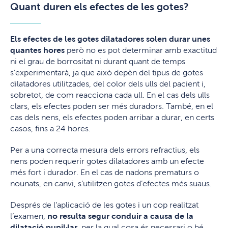
Quant duren els efectes de les gotes?
Els efectes de les gotes dilatadores solen durar unes
quantes hores
però no es pot determinar amb exactitud
ni el grau de borrositat ni durant quant de temps
s’experimentarà, ja que això depèn del tipus de gotes
dilatadores utilitzades, del color dels ulls del pacient i,
sobretot, de com reacciona cada ull. En el cas dels ulls
clars, els efectes poden ser més duradors. També, en el
cas dels nens, els efectes poden arribar a durar, en certs
casos, fins a 24 hores.
Per a una correcta mesura dels errors refractius, els
nens poden requerir gotes dilatadores amb un efecte
més fort i durador. En el cas de nadons prematurs o
nounats, en canvi, s’utilitzen gotes d’efectes més suaus.
Després de l’aplicació de les gotes i un cop realitzat
l’examen,
no resulta segur conduir a causa de la
dilatació pupil·lar
, per la qual cosa és necessari o bé