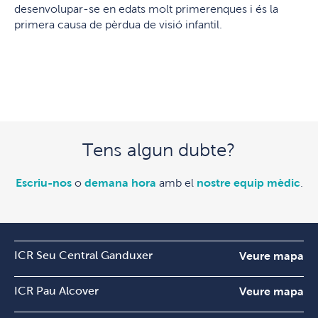
desenvolupar-se en edats molt primerenques i és la
primera causa de pèrdua de visió infantil.
Tens algun dubte?
Escriu-nos
o
demana hora
amb el
nostre equip mèdic
.
ICR Seu Central Ganduxer
Veure mapa
ICR Pau Alcover
Veure mapa