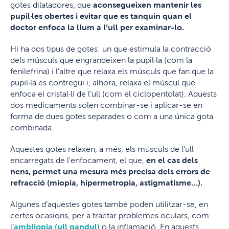
gotes dilatadores, que
aconsegueixen mantenir les
pupil·les obertes i evitar que es tanquin quan el
doctor enfoca la llum a l’ull per examinar-lo.
Hi ha dos tipus de gotes: un que estimula la contracció
dels músculs que engrandeixen la pupil·la (com la
fenilefrina) i l’altre que relaxa els músculs que fan que la
pupil·la es contregui i, alhora, relaxa el múscul que
enfoca el cristal·lí de l’ull (com el ciclopentolat). Aquests
dos medicaments solen combinar-se i aplicar-se en
forma de dues gotes separades o com a una única gota
combinada.
Aquestes gotes relaxen, a més, els músculs de l’ull
encarregats de l’enfocament, el que,
en el cas dels
nens, permet una mesura més precisa dels errors de
refracció (miopia, hipermetropia, astigmatisme…).
Algunes d’aquestes gotes també poden utilitzar-se, en
certes ocasions, per a tractar problemes oculars, com
l’
ambliopia (ull gandul)
o la inflamació. En aquests