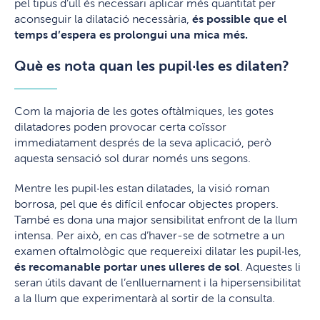
pel tipus d’ull és necessari aplicar més quantitat per
aconseguir la dilatació necessària,
és possible que el
temps d’espera es prolongui una mica més.
Què es nota quan les pupil·les es dilaten?
Com la majoria de les gotes oftàlmiques, les gotes
dilatadores poden provocar certa coïssor
immediatament després de la seva aplicació, però
aquesta sensació sol durar només uns segons.
Mentre les pupil·les estan dilatades, la visió roman
borrosa, pel que és difícil enfocar objectes propers.
També es dona una major sensibilitat enfront de la llum
intensa. Per això, en cas d’haver-se de sotmetre a un
examen oftalmològic que requereixi dilatar les pupil·les,
és recomanable portar unes ulleres de sol
. Aquestes li
seran útils davant de l’enlluernament i la hipersensibilitat
a la llum que experimentarà al sortir de la consulta.