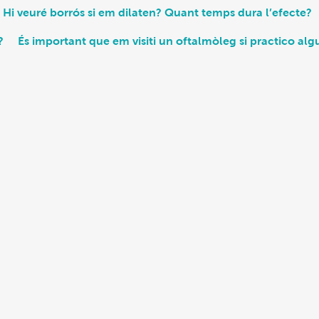
Hi veuré borrós si em dilaten? Quant temps dura l’efecte?
?
És important que em visiti un oftalmòleg si practico alg