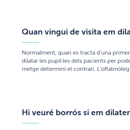
Quan vingui de visita em dila
Normalment, quan es tracta d’una primera 
dilatar les pupil·les dels pacients per po
metge determini el contrari. L’oftalmòleg c
Hi veuré borrós si em dilate