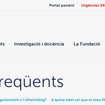
Portal pacient
Urgències 24
ts
Investigació i docència
La Fundació
reqüents
egularment a l’oftalmòleg?
A quina edat cal que el meu fil