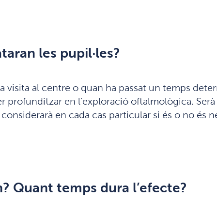
taran les pupil·les?
visita al centre o quan ha passat un temps determ
der profunditzar en l’exploració oftalmològica. Ser
onsiderarà en cada cas particular si és o no és nec
n? Quant temps dura l’efecte?