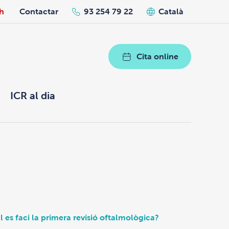
h
Contactar
93 254 79 22
Català
Cita online
ICR al dia
l es faci la primera revisió oftalmològica?