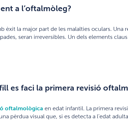
ent a l’oftalmòleg?
èxit la major part de les malalties oculars. Una re
ades, seran irreversibles. Un dels elements claus 
ill es faci la primera revisió oftal
ió oftalmològica
en edat infantil. La primera revisi
na pèrdua visual que, si es detecta a l’edat adulta,