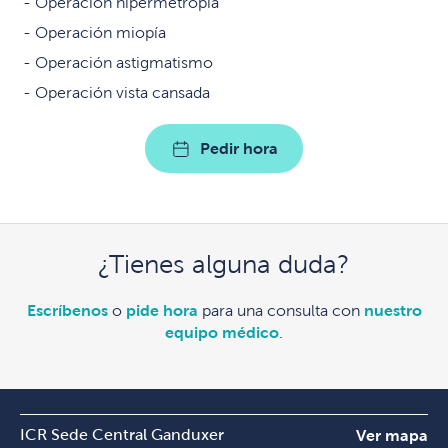
Operación hipermetropía
Operación miopía
Operación astigmatismo
Operación vista cansada
Pedir hora
¿Tienes alguna duda?
Escríbenos
o
pide hora
para una consulta con
nuestro
equipo médico
.
ICR Sede Central Ganduxer
Ver mapa