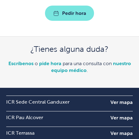
Pedir hora
¿Tienes alguna duda?
Escríbenos
o
pide hora
para una consulta con
nuestro
equipo médico
.
ICR Sede Central Ganduxer
Ver mapa
ICR Pau Alcover
Ver mapa
ICR Terrassa
Ver mapa