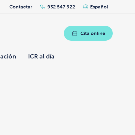
h
Contactar
932 547 922
Español
Cita online
ación
ICR al día