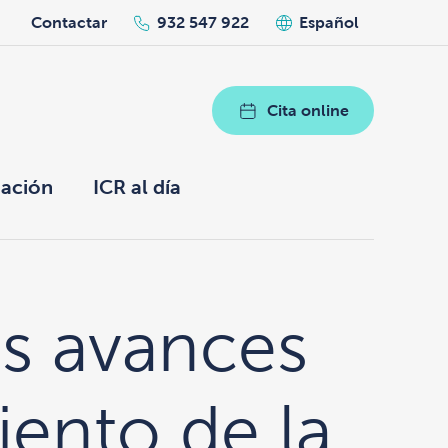
h
Contactar
932 547 922
Español
Cita online
ación
ICR al día
es avances
iento de la