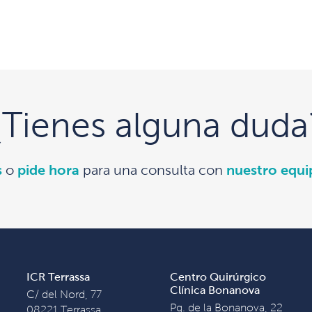
¿Tienes alguna duda
s
o
pide hora
para una consulta con
nuestro equ
ICR Terrassa
Centro Quirúrgico
Clínica Bonanova
C/ del Nord, 77
Pg. de la Bonanova, 22
08221 Terrassa