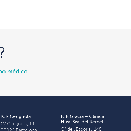
?
ipo médico
.
ICR Cerignola
ICR Gràcia – Clínica
Ntra. Sra. del Remei
C/ Cerignola, 14
C/ de l'Escorial, 148
08022 Barcelona