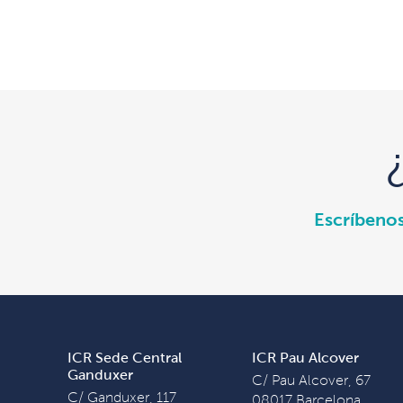
Escríbeno
ICR Sede Central
ICR Pau Alcover
Ganduxer
C/ Pau Alcover, 67
C/ Ganduxer, 117
08017 Barcelona