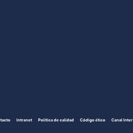
tacto
Intranet
Política de calidad
Código ético
Canal Inte