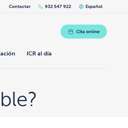
h
Contactar
932 547 922
Español
Cita online
ación
ICR al día
oble?