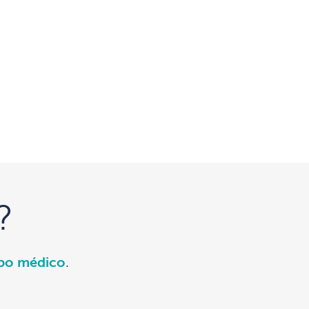
?
ipo médico
.