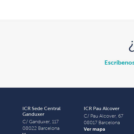
Escríbeno
ICR Sede Central
ICR Pau Alcover
Ganduxer
C/ Pau Alcover, 67
C/ Ganduxer, 117
08017 Barcelona
08022 Barcelona
Ver mapa