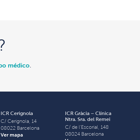
?
ipo médico
.
ICR Cerignola
ICR Gràcia – Clínica
Ntra. Sra. del Remei
C/ Cerignola, 14
C/ de l'Escorial, 148
08022 Barcelona
08024 Barcelona
Ver mapa