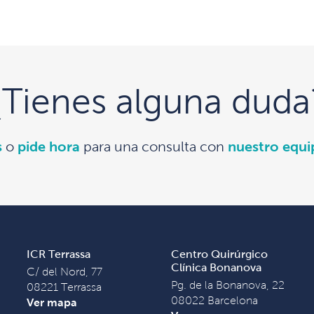
¿Tienes alguna duda
s
o
pide hora
para una consulta con
nuestro equ
ICR Terrassa
Centro Quirúrgico
Clínica Bonanova
C/ del Nord, 77
Pg. de la Bonanova, 22
08221 Terrassa
08022 Barcelona
Ver mapa