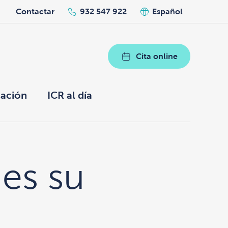
h
Contactar
932 547 922
Español
Cita online
ación
ICR al día
 es su