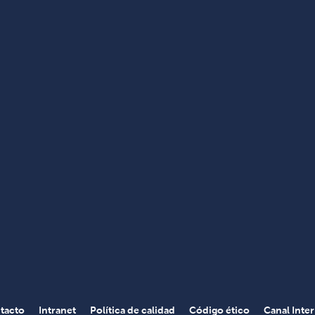
tacto
Intranet
Política de calidad
Código ético
Canal Inte