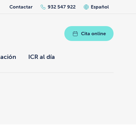
h
Contactar
932 547 922
Español
Cita online
ación
ICR al día