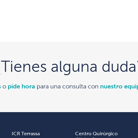
¿Tienes alguna duda
s
o
pide hora
para una consulta con
nuestro equ
ICR Terrassa
Centro Quirúrgico