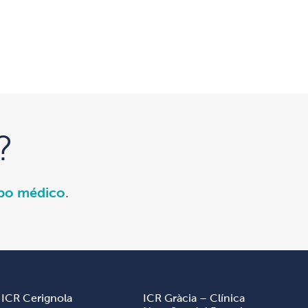
?
ipo médico
.
ICR Cerignola
ICR Gràcia – Clínica