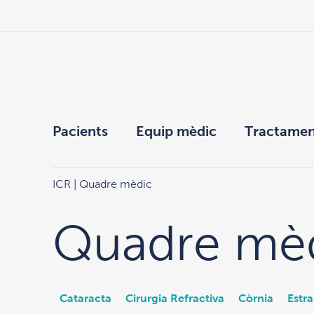
Pacients
Equip mèdic
Tractamen
ICR
| Quadre mèdic
Quadre mè
Cataracta
Cirurgia Refractiva
Còrnia
Estr