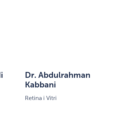
i
Dr. Abdulrahman
Kabbani
i
Retina i Vitri