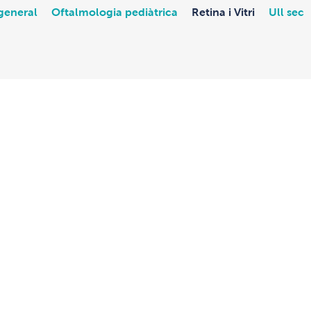
general
Oftalmologia pediàtrica
Retina i Vitri
Ull sec