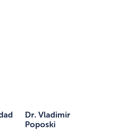
edad
Dr. Vladimir
Poposki