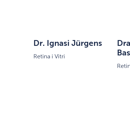
Dr. Ignasi Jürgens
Dra
Ba
Retina i Vitri
Retin