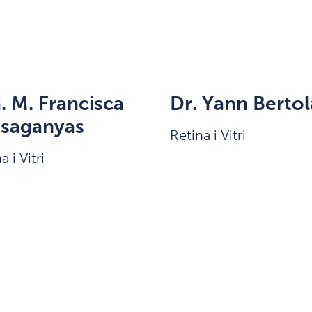
. M. Francisca
Dr. Yann Bertol
ssaganyas
Retina i Vitri
a i Vitri