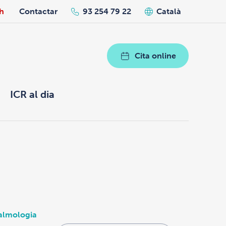
h
Contactar
93 254 79 22
Català
Cita online
ICR al dia
almologia