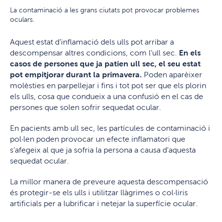
La contaminació a les grans ciutats pot provocar problemes
oculars.
Aquest estat d’inflamació dels ulls pot arribar a
descompensar altres condicions, com l’ull sec.
En els
casos de persones que ja patien ull sec, el seu estat
pot empitjorar durant la primavera.
Poden aparèixer
molèsties en parpellejar i fins i tot pot ser que els plorin
els ulls, cosa que condueix a una confusió en el cas de
persones que solen sofrir sequedat ocular.
En pacients amb ull sec, les partícules de contaminació i
pol·len poden provocar un efecte inflamatori que
s’afegeix al que ja sofria la persona a causa d’aquesta
sequedat ocular.
La millor manera de preveure aquesta descompensació
és protegir-se els ulls i utilitzar llàgrimes o col·liris
artificials per a lubrificar i netejar la superfície ocular.