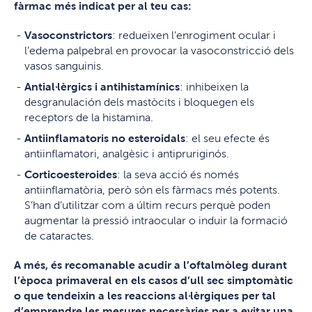
fàrmac més indicat per al teu cas:
Vasoconstrictors
: redueixen l’enrogiment ocular i
l’edema palpebral en provocar la vasoconstricció dels
vasos sanguinis.
Antial·lèrgics i antihistamínics
: inhibeixen la
desgranulación dels mastòcits i bloquegen els
receptors de la histamina.
Antiinflamatoris no esteroidals
: el seu efecte és
antiinflamatori, analgèsic i antipruriginós.
Corticoesteroides
: la seva acció és només
antiinflamatòria, però són els fàrmacs més potents.
S’han d’utilitzar com a últim recurs perquè poden
augmentar la pressió intraocular o induir la formació
de cataractes.
A més, és recomanable acudir a l’oftalmòleg durant
l’època primaveral en els casos d’ull sec simptomàtic
o que tendeixin a les reaccions al·lèrgiques per tal
d’emprendre les mesures necessàries per a evitar una