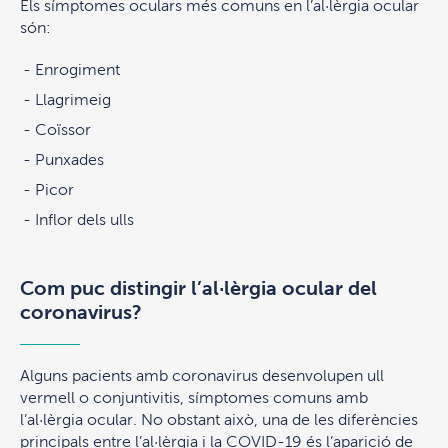
Els símptomes oculars més comuns en l’al·lèrgia ocular
són:
Enrogiment
Llagrimeig
Coïssor
Punxades
Picor
Inflor dels ulls
Com puc distingir l’al·lèrgia ocular del
coronavirus?
Alguns pacients amb coronavirus desenvolupen ull
vermell o conjuntivitis, símptomes comuns amb
l’al·lèrgia ocular. No obstant això, una de les diferències
principals entre l’al·lèrgia i la COVID-19 és l’aparició de