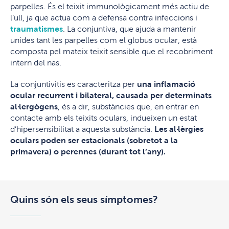
parpelles. És el teixit immunològicament més actiu de
l’ull, ja que actua com a defensa contra infeccions i
traumatismes
. La conjuntiva, que ajuda a mantenir
unides tant les parpelles com el globus ocular, està
composta pel mateix teixit sensible que el recobriment
intern del nas.
La conjuntivitis es caracteritza per
una inflamació
ocular recurrent i bilateral, causada per determinats
al·lergògens
, és a dir, substàncies que, en entrar en
contacte amb els teixits oculars, indueixen un estat
d’hipersensibilitat a aquesta substància.
Les al·lèrgies
oculars poden ser estacionals (sobretot a la
primavera) o perennes (durant tot l’any).
Quins són els seus símptomes?