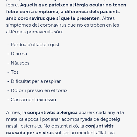
febre.
Aquells que pateixen al·lèrgia ocular no tenen
febre com a símptoma, a diferència dels pacients
amb coronavirus que sí que la presenten
. Altres
símptomes del coronavirus que no es troben en les
al·lèrgies primaverals són:
Pèrdua d’olfacte i gust
Diarrea
Nàusees
Tos
Dificultat per a respirar
Dolor i pressió en el tòrax
Cansament excessiu
A més, la
conjuntivitis al·lèrgica
apareix cada any a la
mateixa època i pot anar acompanyada de degoteig
nasal i esternuts. No obstant això, la
conjuntivitis
causada per un virus
sol ser un incident aïllat i va