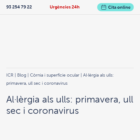
93 254 79 22
Urgències 24h
Cita online
ICR
|
Blog
|
Còrnia i superfície ocular
| Al·lèrgia als ulls:
primavera, ull sec i coronavirus
Al·lèrgia als ulls: primavera, ull
sec i coronavirus