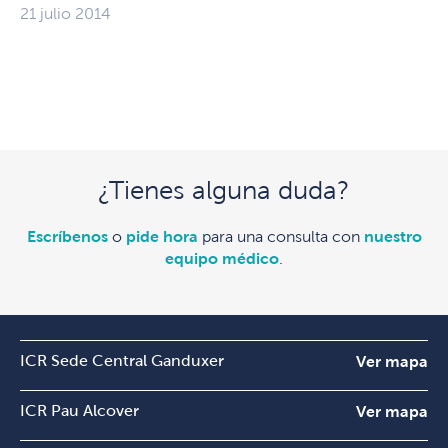
21 julio 2014
¿Tienes alguna duda?
Escríbenos
o
pide hora
para una consulta con
nuestro
equipo médico
.
ICR Sede Central Ganduxer
Ver mapa
ICR Pau Alcover
Ver mapa