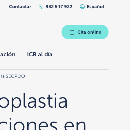
h
Contactar
932 547 922
Español
Cita online
ación
ICR al día
de la SECPOO
plastia
ciones en