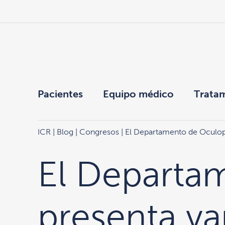
Pacientes
Equipo médico
Trata
ICR
|
Blog
|
Congresos
| El Departamento de Oculop
El Departa
presenta v