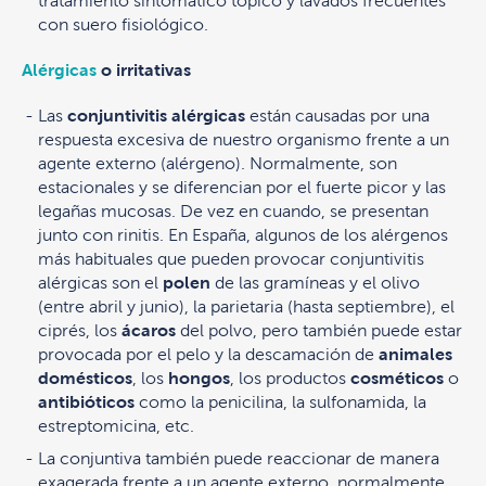
tratamiento sintomático tópico y lavados frecuentes
con suero fisiológico.
Alérgicas
o irritativas
Las
conjuntivitis alérgicas
están causadas por una
respuesta excesiva de nuestro organismo frente a un
agente externo (alérgeno). Normalmente, son
estacionales y se diferencian por el fuerte picor y las
legañas mucosas. De vez en cuando, se presentan
junto con rinitis. En España, algunos de los alérgenos
más habituales que pueden provocar conjuntivitis
alérgicas son el
polen
de las gramíneas y el olivo
(entre abril y junio), la parietaria (hasta septiembre), el
ciprés, los
ácaros
del polvo, pero también puede estar
provocada por el pelo y la descamación de
animales
domésticos
, los
hongos
, los productos
cosméticos
o
antibióticos
como la penicilina, la sulfonamida, la
estreptomicina, etc.
La conjuntiva también puede reaccionar de manera
exagerada frente a un agente externo, normalmente