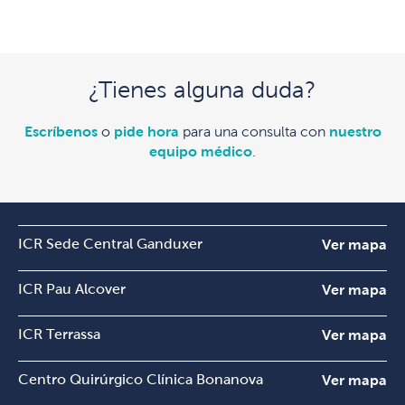
¿Tienes alguna duda?
Escríbenos
o
pide hora
para una consulta con
nuestro
equipo médico
.
ICR Sede Central Ganduxer
Ver mapa
ICR Pau Alcover
Ver mapa
ICR Terrassa
Ver mapa
Centro Quirúrgico Clínica Bonanova
Ver mapa