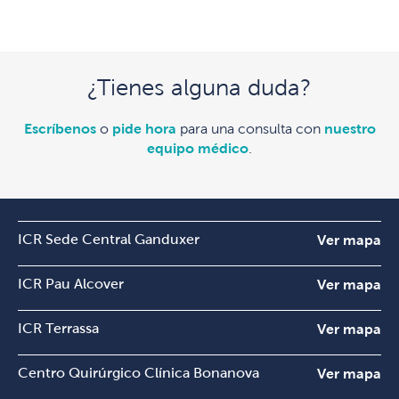
¿Tienes alguna duda?
Escríbenos
o
pide hora
para una consulta con
nuestro
equipo médico
.
ICR Sede Central Ganduxer
Ver mapa
ICR Pau Alcover
Ver mapa
ICR Terrassa
Ver mapa
Centro Quirúrgico Clínica Bonanova
Ver mapa