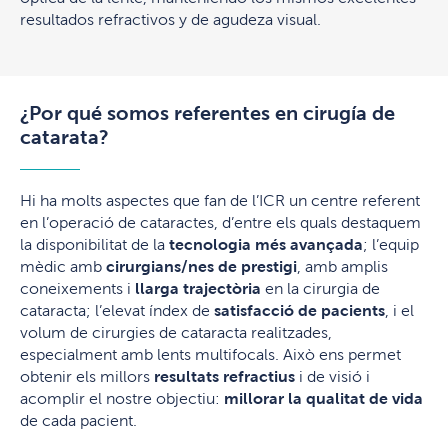
resultados refractivos y de agudeza visual.
¿Por qué somos referentes en cirugía de
catarata?
Hi ha molts aspectes que fan de l’ICR un centre referent
en l’operació de cataractes, d’entre els quals destaquem
la disponibilitat de la
tecnologia més avançada
; l’equip
mèdic amb
cirurgians/nes de prestigi
, amb amplis
coneixements i
llarga trajectòria
en la cirurgia de
cataracta; l’elevat índex de
satisfacció de pacients
, i el
volum de cirurgies de cataracta realitzades,
especialment amb lents multifocals. Això ens permet
obtenir els millors
resultats refractius
i de visió i
acomplir el nostre objectiu:
millorar la qualitat de vida
de cada pacient.