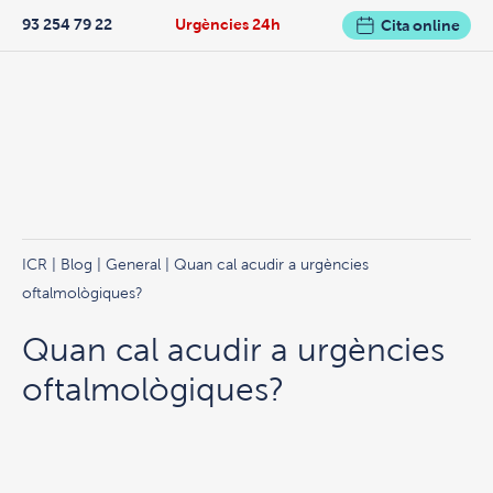
93 254 79 22
Urgències 24h
Cita online
ICR
|
Blog
|
General
| Quan cal acudir a urgències
oftalmològiques?
Quan cal acudir a urgències
oftalmològiques?