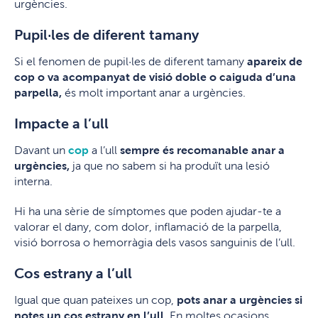
urgències.
Pupil·les de diferent tamany
Si el fenomen de pupil·les de diferent tamany
apareix de
cop o va acompanyat de visió doble o caiguda d’una
parpella,
és molt important anar a urgències.
Impacte a l’ull
Davant un
cop
a l’ull
sempre és recomanable anar a
urgències,
ja que no sabem si ha produït una lesió
interna.
Hi ha una sèrie de símptomes que poden ajudar-te a
valorar el dany, com dolor, inflamació de la parpella,
visió borrosa o hemorràgia dels vasos sanguinis de l’ull.
Cos estrany a l’ull
Igual que quan pateixes un cop,
pots anar a urgències si
notes un cos estrany en l’ull.
En moltes ocasions,