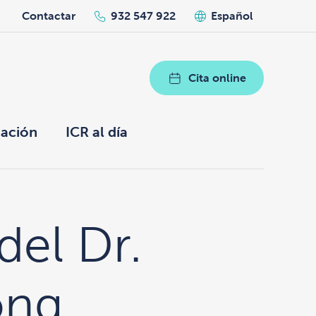
h
Contactar
932 547 922
Español
Cita online
ación
ICR al día
del Dr.
ong