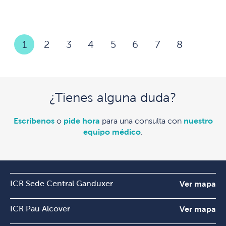
1
2
3
4
5
6
7
8
¿Tienes alguna duda?
Escríbenos
o
pide hora
para una consulta con
nuestro
equipo médico
.
ICR Sede Central Ganduxer
Ver mapa
ICR Pau Alcover
Ver mapa