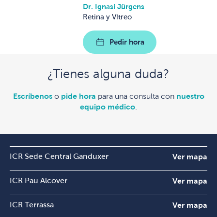
Dr. Ignasi Jürgens
Retina y Vítreo
Pedir hora
¿Tienes alguna duda?
Escríbenos
o
pide hora
para una consulta con
nuestro
equipo médico
.
ICR Sede Central Ganduxer
Ver mapa
ICR Pau Alcover
Ver mapa
ICR Terrassa
Ver mapa