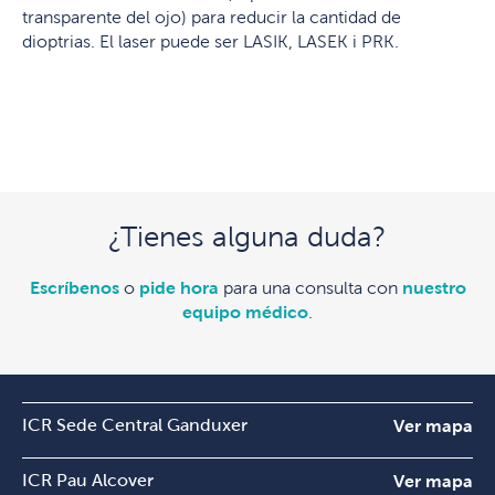
transparente del ojo) para reducir la cantidad de
dioptrias. El laser puede ser LASIK, LASEK i PRK.
¿Tienes alguna duda?
Escríbenos
o
pide hora
para una consulta con
nuestro
equipo médico
.
ICR Sede Central Ganduxer
Ver mapa
ICR Pau Alcover
Ver mapa