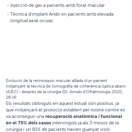
Injecció de gas a pacients amb forat macular
Tècnica d’implant Ando en pacients amb elevada
longitud axial ocular.
Evolució de la retinosquisi macular aïllada d’un pacient
mitjançant la tècnica de tomografia de coherència òptica abans
(A,B,C) i després de la cirurgia (D). Annals d’Oftalmologia 2020,
28 (4)
Els resultats obtinguts en aquest estudi són positius, ja
que mitjançant el protocol establert pel nostre centre es
va aconseguir una
recuperació anatòmica i funcional
en el 75% dels casos
intervinguts ja als 3 mesos de la
cirurgia i un 81% de pacients havien guanyat visió.