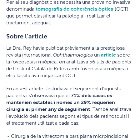
Per al seu diagnòstic es necessita una prova no invasiva
denominada
tomografia de coherència òptica
(OCT),
que permet classificar la patologia i realitzar el
tractament adequat.
Sobre l
’
article
La Dra. Rey havia publicat prèviament a la prestigiosa
revista internacional
Ophthalmologica
un
article
sobre
la foveosquisi miòpica, on analitzava 56 ulls de pacients
de l’Institut Català de Retina amb foveosquisi miòpica i
els classificava mitjançant OCT.
En aquest article s’estudiava el seguiment d’aquests
pacients i s’observava que el
71% dels casos es
mantenien estables i només un 29% requerien
cirurgia el primer any de seguiment
. També analitzava
l’evolució dels pacients segons el tipus de retinosquisi i
el tractament utilitzat a cada cas:
Cirurgia de la vitrectomia pars plana microincisional