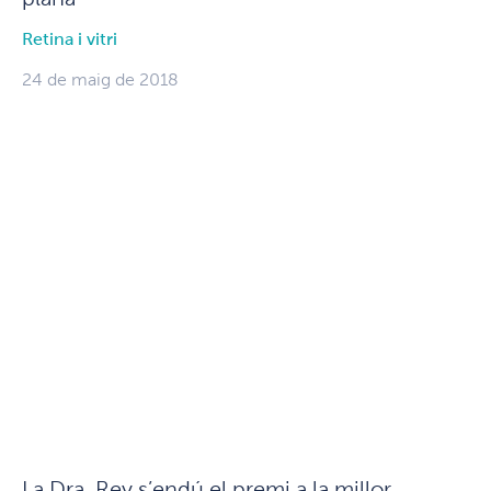
Retina i vitri
24 de maig de 2018
La Dra. Rey s’endú el premi a la millor