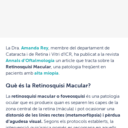
La Dra.
Amanda Rey
, membre del departament de
Cataracta i de Retina i Vitri d’ICR, ha publicat a la revista
Annals d’Oftalmologia
un article que tracta sobre la
Retinosquisi Macular
, una patologia freqüent en
pacients amb
alta miopia
.
Què és la Retinosquisi Macular?
La
retinosquisi macular o foveosquisi
és una patologia
ocular que es produeix quan es separen les capes de la
zona central de la retina (màcula) i pot ocasionar una
distorsió de les línies rectes (metamorfòpsia) i pèrdua
d’agudesa visual.
Segons els protocols establerts, la
intervenció quirúrgica només es recomana en aquells