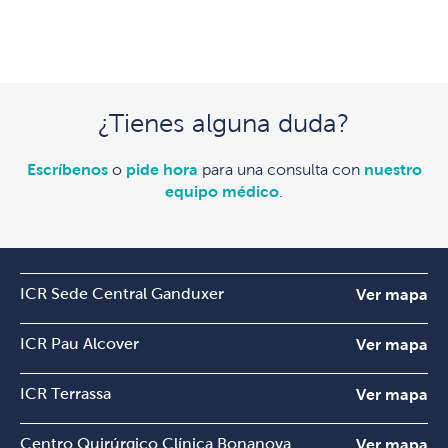
¿Tienes alguna duda?
Escríbenos
o
pide hora
para una consulta con
nuestro
equipo médico
.
ICR Sede Central Ganduxer
Ver mapa
ICR Pau Alcover
Ver mapa
ICR Terrassa
Ver mapa
Centro Quirúrgico Clínica Bonanova
Ver mapa