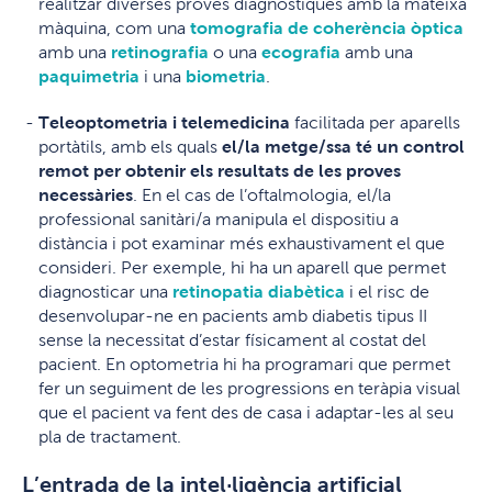
realitzar diverses proves diagnostiques amb la mateixa
màquina, com una
tomografia de coherència òptica
amb una
retinografia
o una
ecografia
amb una
paquimetria
i una
biometria
.
Teleoptometria i telemedicina
facilitada per aparells
portàtils, amb els quals
el/la metge/ssa té un control
remot per obtenir els resultats de les proves
necessàries
. En el cas de l’oftalmologia, el/la
professional sanitàri/a manipula el dispositiu a
distància i pot examinar més exhaustivament el que
consideri. Per exemple, hi ha un aparell que permet
diagnosticar una
retinopatia diabètica
i el risc de
desenvolupar-ne en pacients amb diabetis tipus II
sense la necessitat d’estar físicament al costat del
pacient. En optometria hi ha programari que permet
fer un seguiment de les progressions en teràpia visual
que el pacient va fent des de casa i adaptar-les al seu
pla de tractament.
L’entrada de la intel·ligència artificial