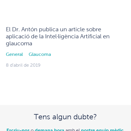
El Dr. Antón publica un article sobre
aplicació de la Intel·ligència Artificial en
glaucoma
General
Glaucoma
8 d'abril de 2019
Tens algun dubte?
Escriu-nos
o
demana hora
amb el
nostre equip mèdic
.