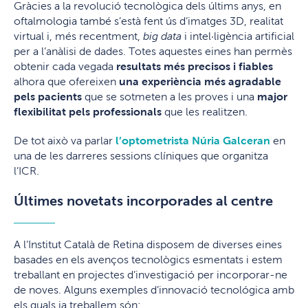
Gràcies a la revolució tecnològica dels últims anys, en
oftalmologia també s’està fent ús d’imatges 3D, realitat
virtual i, més recentment,
big data
i intel·ligència artificial
per a l’anàlisi de dades. Totes aquestes eines han permès
obtenir cada vegada
resultats més precisos i fiables
alhora que ofereixen
una experiència
més agradable
pels pacients
que se sotmeten a les proves i una
major
flexibilitat pels professionals
que les realitzen.
De tot això va parlar
l’optometrista Núria Galceran
en
una de les darreres sessions clíniques que organitza
l’ICR.
Últimes novetats incorporades al centre
A l’Institut Català de Retina disposem de diverses eines
basades en els avenços tecnològics esmentats i estem
treballant en projectes d’investigació per incorporar-ne
de noves. Alguns exemples d’innovació tecnológica amb
els quals ja treballem són: