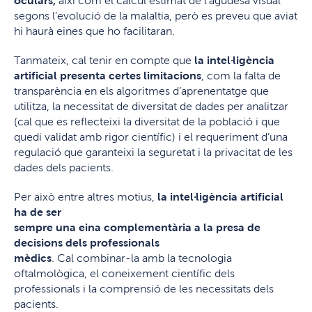
oculars,
així com el càlcul estimat de l’agudesa visual
segons l’evolució de la malaltia, però es preveu que aviat
hi haurà eines que ho facilitaran.
Tanmateix, cal tenir en compte que
la intel·ligència
artificial presenta certes limitacions
, com la falta de
transparència en els algoritmes d’aprenentatge que
utilitza, la necessitat de diversitat de dades per analitzar
(cal que es reflecteixi la diversitat de la població i que
quedi validat amb rigor científic) i el requeriment d’una
regulació que garanteixi la seguretat i la privacitat de les
dades dels pacients.
Per això entre altres motius,
la intel·ligència artificial
ha de ser
sempre una eina complementària a la presa de
decisions dels professionals
mèdics
. Cal combinar-la amb la tecnologia
oftalmològica, el coneixement científic dels
professionals i la comprensió de les necessitats dels
pacients.