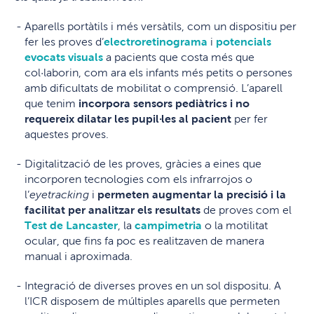
Aparells portàtils i més versàtils, com un dispositiu per
fer les proves d’
electroretinograma
i
potencials
evocats visuals
a pacients que costa més que
col·laborin, com ara els infants més petits o persones
amb dificultats de mobilitat o comprensió. L’aparell
que tenim
incorpora sensors pediàtrics i no
requereix dilatar les pupil·les al pacient
per fer
aquestes proves.
Digitalització de les proves, gràcies a eines que
incorporen tecnologies com els infrarrojos o
l’
eyetracking
i
permeten augmentar la precisió i la
facilitat per analitzar els resultats
de proves com el
Test de Lancaster
, la
campimetria
o la motilitat
ocular, que fins fa poc es realitzaven de manera
manual i aproximada.
Integració de diverses proves en un sol dispositu. A
l’ICR disposem de múltiples aparells que permeten