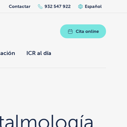
h
Contactar
932 547 922
Español
Cita online
ación
ICR al día
oftalmología