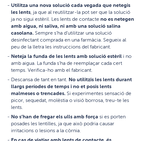
Utilitza una nova solució cada vegada que netegis
les lents
, ja que al reutilitzar-la pot ser que la solució
ja no sigui estèril. Les lents de contacte
no es netegen
amb aigua, ni saliva, ni amb una solució salina
casolana.
Sempre s’ha d’utilitzar una solució
desinfectant comprada en una farmàcia. Segueix al
peu de la lletra les instruccions del fabricant.
Neteja la funda de les lents amb solució estèril
i no
amb aigua. La funda s’ha de reemplaçar cada cert
temps. Verifica-ho amb el fabricant.
Descansa de tant en tant.
No utilitzis les lents durant
llargs períodes de temps i no et posis lents
malmeses o trencades.
Si experimentes sensació de
picor, sequedat, molèstia o visió borrosa, treu-te les
lents.
No s’han de fregar els ulls amb força
si es porten
posades les lentilles, ja que això podria causar
irritacions o lesions a la còrnia.
En cas de viatjar amb lents de contacte, és