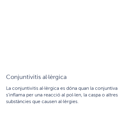
Conjuntivitis al·lèrgica
La conjuntivitis al·lèrgica es dóna quan la conjuntiva
s’inflama per una reacció al pol·len, la caspa o altres
substàncies que causen al·lèrgies.