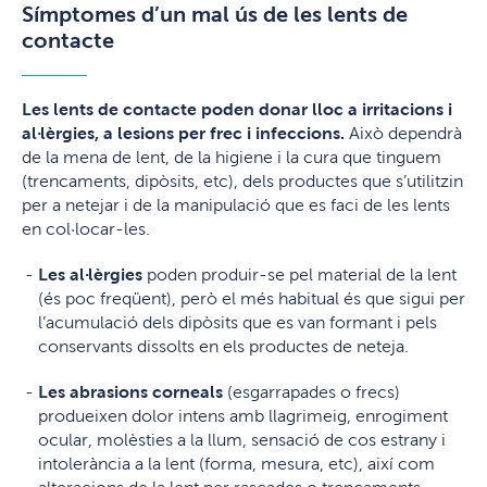
Símptomes d’un mal ús de les lents de
contacte
Les lents de contacte poden donar lloc a irritacions i
al·lèrgies, a lesions per frec i infeccions.
Això dependrà
de la mena de lent, de la higiene i la cura que tinguem
(trencaments, dipòsits, etc), dels productes que s’utilitzin
per a netejar i de la manipulació que es faci de les lents
en col·locar-les.
Les al·lèrgies
poden produir-se pel material de la lent
(és poc freqüent), però el més habitual és que sigui per
l’acumulació dels dipòsits que es van formant i pels
conservants dissolts en els productes de neteja.
Les abrasions corneals
(esgarrapades o frecs)
produeixen dolor intens amb llagrimeig, enrogiment
ocular, molèsties a la llum, sensació de cos estrany i
intolerància a la lent (forma, mesura, etc), així com