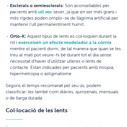
Esclerals o semiesclerals:
Són aconsellables per
pacients amb
ull sec
sever, ja que en ser més grans i
més rígides poden omplir-se de llàgrima artificial per
mantenir l’ull permanentment humit.
Orto-K:
Aquest tipus de lents es col·loquen durant la
nit i
exerceixen un efecte modelador a la còrnia
mentre el pacient dorm, de tal manera que quan se les
treu al matí pot veure-hi bé durant tot el dia sense
necessitat d’haver d’utilitzar ulleres o lents de
contacte. Estan indicades per pacients amb miopia,
hipermetropia o astigmatisme
Segons el temps recomanat pel seu ús, podem
classificar-les també com diàries, quinzenals, mensuals
o de llarga durada.
Col·locació de les lents