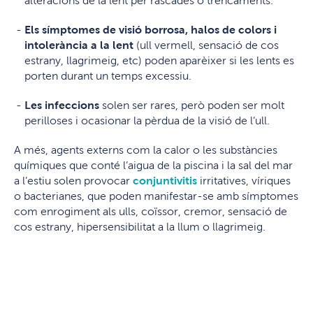
alteracions de la lent per rascades o trencaments.
Els símptomes de visió borrosa, halos de colors i
intolerància a la lent
(ull vermell, sensació de cos
estrany, llagrimeig, etc) poden aparèixer si les lents es
porten durant un temps excessiu.
Les infeccions
solen ser rares, però poden ser molt
perilloses i ocasionar la pèrdua de la visió de l’ull.
A més, agents externs com la calor o les substàncies
químiques que conté l’aigua de la piscina i la sal del mar
a l’estiu solen provocar
conjuntivitis
irritatives, víriques
o bacterianes, que poden manifestar-se amb símptomes
com enrogiment als ulls, coïssor, cremor, sensació de
cos estrany, hipersensibilitat a la llum o llagrimeig.