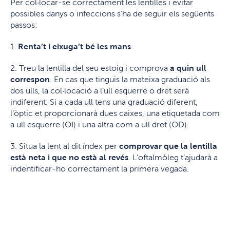
Per col·locar-se correctament les lentilles i evitar
possibles danys o infeccions s’ha de seguir els següents
passos:
1.
Renta’t i eixuga’t bé les mans
.
2. Treu la lentilla del seu estoig i comprova
a quin ull
correspon
. En cas que tinguis la mateixa graduació als
dos ulls, la col·locació a l’ull esquerre o dret serà
indiferent. Si a cada ull tens una graduació diferent,
l’òptic et proporcionarà dues caixes, una etiquetada com
a ull esquerre (OI) i una altra com a ull dret (OD).
3. Situa la lent al dit índex per
comprovar que la lentilla
està neta i que no està al revés
. L’oftalmòleg t’ajudarà a
indentificar-ho correctament la primera vegada.