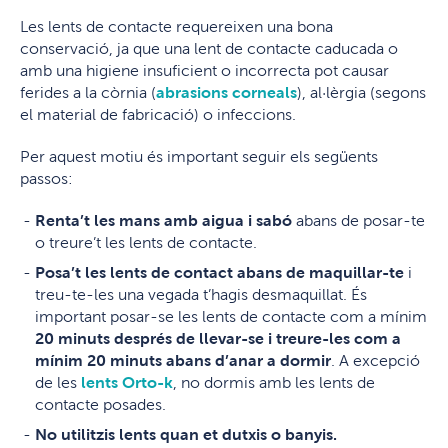
Les lents de contacte requereixen una bona
conservació, ja que una lent de contacte caducada o
amb una higiene insuficient o incorrecta pot causar
ferides a la còrnia (
abrasions corneals
), al·lèrgia (segons
el material de fabricació) o infeccions.
Per aquest motiu és important seguir els següents
passos:
Renta’t les mans amb aigua i sabó
abans de posar-te
o treure’t les lents de contacte.
Posa’t les lents de contact abans de maquillar-te
i
treu-te-les una vegada t’hagis desmaquillat. És
important posar-se les lents de contacte com a mínim
20 minuts després de llevar-se i treure-les com a
mínim 20 minuts abans d’anar a dormir
. A excepció
de les
lents Orto-k
, no dormis amb les lents de
contacte posades.
No utilitzis lents quan et dutxis o banyis.