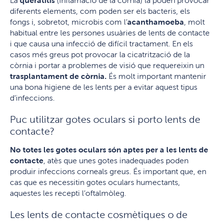
La
queratitis
(inflamació de la còrnia) la poden provocar
diferents elements, com poden ser els bacteris, els
fongs i, sobretot, microbis com l’
acanthamoeba
, molt
habitual entre les persones usuàries de lents de contacte
i que causa una infecció de difícil tractament. En els
casos més greus pot provocar la cicatrització de la
còrnia i portar a problemes de visió que requereixin un
trasplantament de còrnia.
És molt important mantenir
una bona higiene de les lents per a evitar aquest tipus
d’infeccions.
Puc utilitzar gotes oculars si porto lents de
contacte?
No totes les gotes oculars són aptes per a les lents de
contacte
, atès que unes gotes inadequades poden
produir infeccions corneals greus. És important que, en
cas que es necessitin gotes oculars humectants,
aquestes les recepti l’oftalmòleg.
Les lents de contacte cosmètiques o de