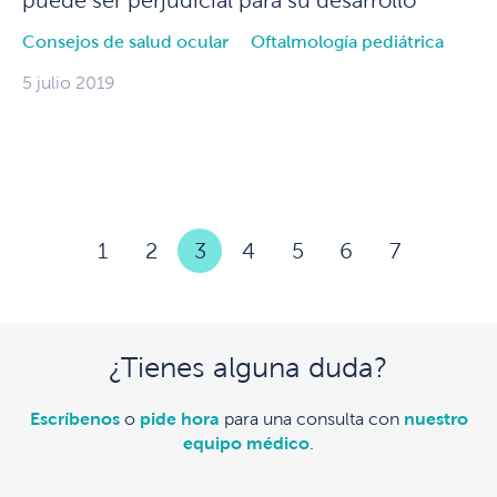
puede ser perjudicial para su desarrollo
Consejos de salud ocular
Oftalmología pediátrica
5 julio 2019
1
2
3
4
5
6
7
¿Tienes alguna duda?
Escríbenos
o
pide hora
para una consulta con
nuestro
equipo médico
.