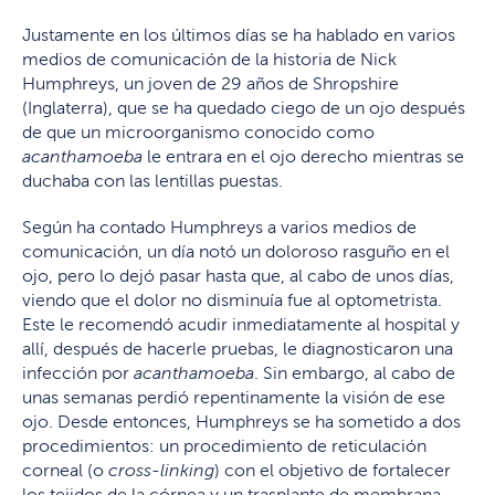
Justamente en los últimos días se ha hablado en varios
medios de comunicación de la historia de Nick
Humphreys, un joven de 29 años de Shropshire
(Inglaterra), que se ha quedado ciego de un ojo después
de que un microorganismo conocido como
acanthamoeba
le entrara en el ojo derecho mientras se
duchaba con las lentillas puestas.
Según ha contado Humphreys a varios medios de
comunicación, un día notó un doloroso rasguño en el
ojo, pero lo dejó pasar hasta que, al cabo de unos días,
viendo que el dolor no disminuía fue al optometrista.
Este le recomendó acudir inmediatamente al hospital y
allí, después de hacerle pruebas, le diagnosticaron una
infección por
acanthamoeba
. Sin embargo, al cabo de
unas semanas perdió repentinamente la visión de ese
ojo. Desde entonces, Humphreys se ha sometido a dos
procedimientos: un procedimiento de reticulación
corneal (o
cross-linking
) con el objetivo de fortalecer
los tejidos de la córnea y un trasplante de membrana