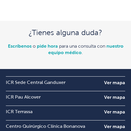
¿Tienes alguna duda?
Escríbenos
o
pide hora
para una consulta con
nuestro
equipo médico
.
ICR Sede Central Ganduxer
Ver mapa
ICR Pau Alcover
Ver mapa
ICR Terrassa
Ver mapa
Centro Quirúrgico Clínica Bonanova
Ver mapa