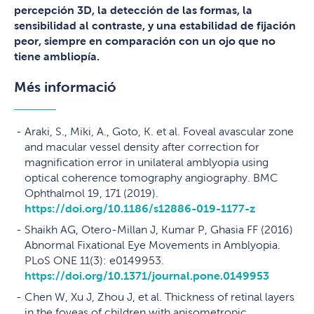
percepción 3D, la detección de las formas, la
sensibilidad al contraste, y una estabilidad de fijación
peor, siempre en comparación con un ojo que no
tiene ambliopía.
Més informació
Araki, S., Miki, A., Goto, K. et al. Foveal avascular zone
and macular vessel density after correction for
magnification error in unilateral amblyopia using
optical coherence tomography angiography. BMC
Ophthalmol 19, 171 (2019).
https://doi.org/10.1186/s12886-019-1177-z
Shaikh AG, Otero-Millan J, Kumar P, Ghasia FF (2016)
Abnormal Fixational Eye Movements in Amblyopia.
PLoS ONE 11(3): e0149953.
https://doi.org/10.1371/journal.pone.0149953
Chen W, Xu J, Zhou J, et al. Thickness of retinal layers
in the foveas of children with anisometropic