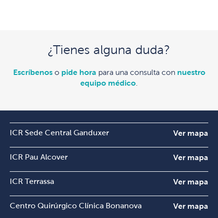
¿Tienes alguna duda?
Escríbenos
o
pide hora
para una consulta con
nuestro
equipo médico
.
ICR Sede Central Ganduxer
Ver mapa
ICR Pau Alcover
Ver mapa
ICR Terrassa
Ver mapa
Centro Quirúrgico Clínica Bonanova
Ver mapa