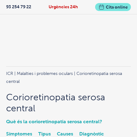
93 254 79 22
Urgències 24h
Cita online
ICR
|
Malalties i problemes oculars
| Corioretinopatia serosa
central
Corioretinopatia serosa
central
Què és la corioretinopatia serosa central?
Símptomes
Tipus
Causes
Diagnòstic