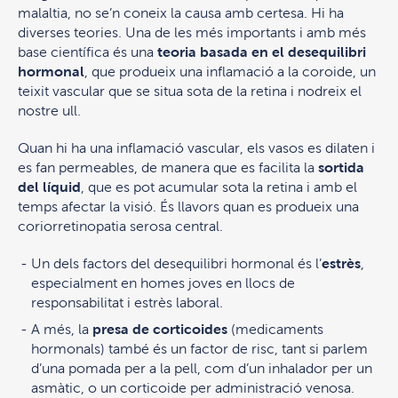
malaltia, no se’n coneix la causa amb certesa. Hi ha
diverses teories. Una de les més importants i amb més
base científica és una
teoria basada en el desequilibri
hormonal
, que produeix una inflamació a la coroide, un
teixit vascular que se situa sota de la retina i nodreix el
nostre ull.
Quan hi ha una inflamació vascular, els vasos es dilaten i
es fan permeables, de manera que es facilita la
sortida
del líquid
, que es pot acumular sota la retina i amb el
temps afectar la visió. És llavors quan es produeix una
coriorretinopatia serosa central.
Un dels factors del desequilibri hormonal és l’
estrès
,
especialment en homes joves en llocs de
responsabilitat i estrès laboral.
A més, la
presa de corticoides
(medicaments
hormonals) també és un factor de risc, tant si parlem
d’una pomada per a la pell, com d’un inhalador per un
asmàtic, o un corticoide per administració venosa.