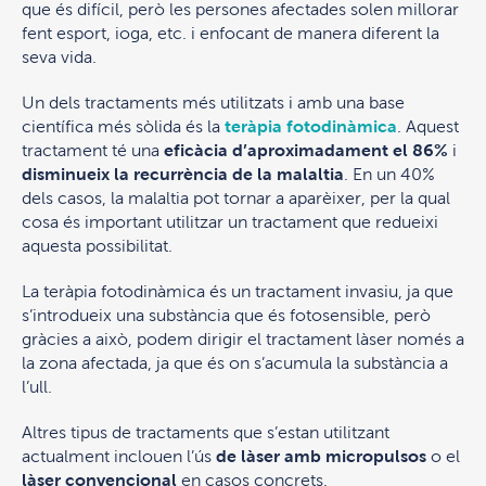
que és difícil, però les persones afectades solen millorar
fent esport, ioga, etc. i enfocant de manera diferent la
seva vida.
Un dels tractaments més utilitzats i amb una base
científica més sòlida és la
teràpia fotodinàmica
. Aquest
tractament té una
eficàcia d’aproximadament el 86%
i
disminueix la recurrència de la malaltia
. En un 40%
dels casos, la malaltia pot tornar a aparèixer, per la qual
cosa és important utilitzar un tractament que redueixi
aquesta possibilitat.
La teràpia fotodinàmica és un tractament invasiu, ja que
s’introdueix una substància que és fotosensible, però
gràcies a això, podem dirigir el tractament làser només a
la zona afectada, ja que és on s’acumula la substància a
l’ull.
Altres tipus de tractaments que s’estan utilitzant
actualment inclouen l’ús
de làser amb micropulsos
o el
làser convencional
en casos concrets.