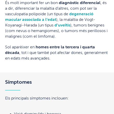
És molt important fer un bon
diagnòstic diferencial
, és
a dir, diferenciar la malaltia d’altres, com pot ser la
vasculopatia polipoide (un tipus de
degeneració
macular associada a l’edat
), la malaltia de Vogt-
Koyanagi-Harada (un tipus
d’uveïtis
), tumors benignes
(com nevus o hemangiomes), o tumors més perillosos i
malignes (com el limfoma).
Sol aparèixer en
homes entre la tercera i quarta
dècada
, tot i que també pot afectar dones, generalment
en edats més avançades.
Símptomes
Els principals símptomes inclouen:
Visió disminuïda i borrosa.