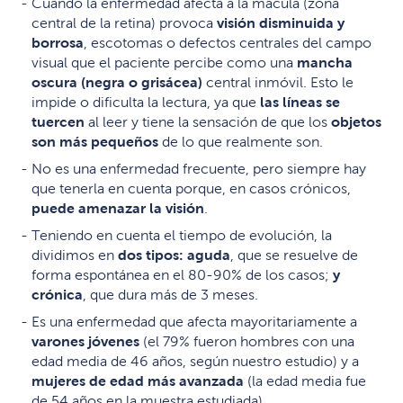
Cuando la enfermedad afecta a la mácula (zona
central de la retina) provoca
visión disminuida y
borrosa
, escotomas o defectos centrales del campo
visual que el paciente percibe como una
mancha
oscura (negra o grisácea)
central inmóvil. Esto le
impide o dificulta la lectura, ya que
las líneas se
tuercen
al leer y tiene la sensación de que los
objetos
son más pequeños
de lo que realmente son.
No es una enfermedad frecuente, pero siempre hay
que tenerla en cuenta porque, en casos crónicos,
puede amenazar la visión
.
Teniendo en cuenta el tiempo de evolución, la
dividimos en
dos tipos: aguda
, que se resuelve de
forma espontánea en el 80-90% de los casos;
y
crónica
, que dura más de 3 meses.
Es una enfermedad que afecta mayoritariamente a
varones jóvenes
(el 79% fueron hombres con una
edad media de 46 años, según nuestro estudio) y a
mujeres de edad más avanzada
(la edad media fue
de 54 años en la muestra estudiada).