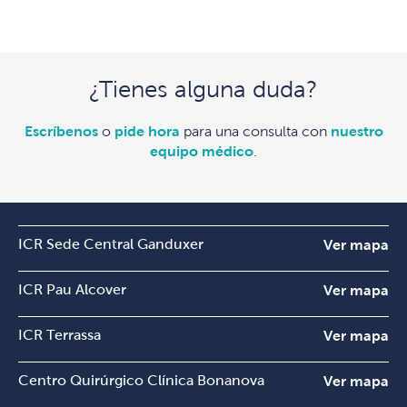
¿Tienes alguna duda?
Escríbenos
o
pide hora
para una consulta con
nuestro
equipo médico
.
ICR Sede Central Ganduxer
Ver mapa
ICR Pau Alcover
Ver mapa
ICR Terrassa
Ver mapa
Centro Quirúrgico Clínica Bonanova
Ver mapa