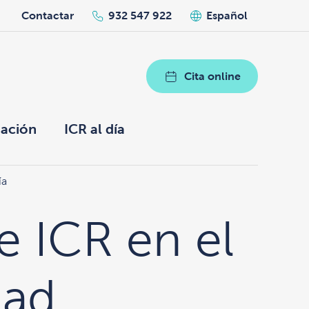
h
Contactar
932 547 922
Español
Cita online
ación
ICR al día
ía
e ICR en el
dad